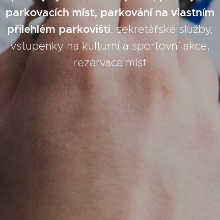
parkovacích míst, parkování na vlastním
přilehlém parkovišti
, sekretářské služby,
vstupenky na kulturní a sportovní akce,
rezervace míst