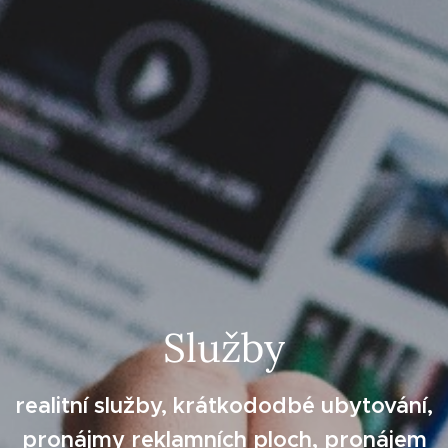
Služby
realitní služby, krátkododbé ubytování,
pronájmy reklamních ploch, pronájem